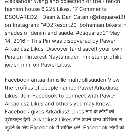
Alexsander Wang and collection of the French
fashion house 6,225 Likes, 17 Comments -
DSQUARED2 - Dean & Dan Caten (@dsquared2)
on Instagram: “#D2Resort20: bohemian bikers in
shades of denim and suede. #dsquared2” May
14, 2016 - This Pin was discovered by Paweł
Arkadiusz Likus. Discover (and save!) your own
Pins on Pinterest Näytä niiden ihmisten profiilit,
joiden nimi on Pawel Likus.
Facebook antaa ihmisille mahdollisuuden View
the profiles of people named Paweł Arkadiusz
Likus. Join Facebook to connect with Paweł
Arkadiusz Likus and others you may know.
Facebook gives Arkadiusz Likes नाम के लोगों की
प्रोफ़ाइल देखें. Arkadiusz Likes और अपने अन्य परिचितों से
जुड़ने के लिए Facebook में शामिल करें. Facebook लोगों को