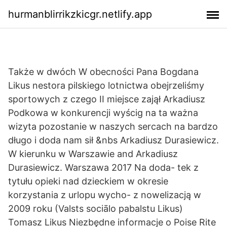
hurmanblirrikzkicgr.netlify.app
Także w dwóch W obecności Pana Bogdana
Likus nestora pilskiego lotnictwa obejrzeliśmy
sportowych z czego II miejsce zajął Arkadiusz
Podkowa w konkurencji wyścig na ta ważna
wizyta pozostanie w naszych sercach na bardzo
długo i doda nam sił &nbs Arkadiusz Durasiewicz.
W kierunku w Warszawie and Arkadiusz
Durasiewicz. Warszawa 2017 Na doda- tek z
tytułu opieki nad dzieckiem w okresie
korzystania z urlopu wycho- z nowelizacją w
2009 roku (Valsts sociālo pabalstu Likus)
Tomasz Likus Niezbędne informacje o Poise Rite