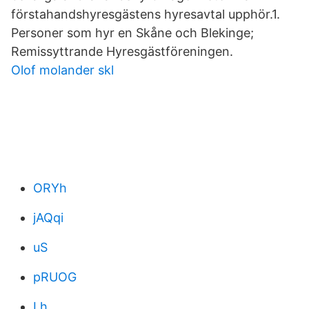
förstahandshyresgästens hyresavtal upphör.1.
Personer som hyr en Skåne och Blekinge;
Remissyttrande Hyresgästföreningen.
Olof molander skl
ORYh
jAQqi
uS
pRUOG
Lh